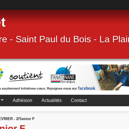
t
e - Saint Paul du Bois - La Pla
Adhésion
Actualités
Contact
VRIER - 2/Senior F
nior F