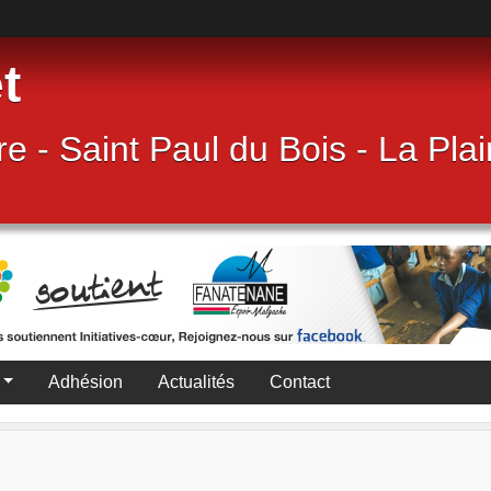
t
e - Saint Paul du Bois - La Pla
Adhésion
Actualités
Contact