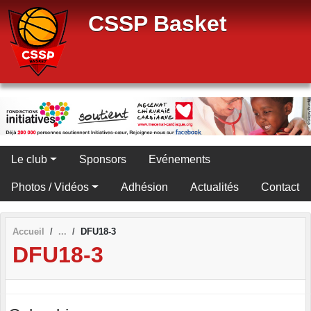
Panneau de gestion des cookies
CSSP Basket
Le club
Sponsors
Evénements
Photos / Vidéos
Adhésion
Actualités
Contact
Accueil
DFU18-3
DFU18-3