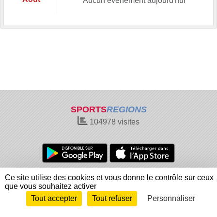
Aucun évènement aujourd'hui
SPORTS
REGIONS
104978
visites
Charte cookies
Gestion des cookies
Ce site utilise des cookies et vous donne le contrôle sur ceux
que vous souhaitez activer
Informations légales
Signaler un contenu inapproprié
Tout accepter
Tout refuser
Personnaliser
Envie de participer ?
Connexion